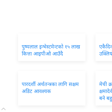
पुष्पलाल इन्भेस्टमेन्टको १५ लाख
एकैदि
कित्ता आइपीओ आउँदै
उक्लिय
पारदर्शी अर्थतन्त्रका लागि सक्षम
मेची क
अडिट आवश्यक
क्षमादे
बने ब