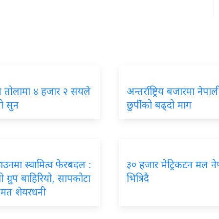
न तोलामा ४ हजार २ सयले
अन्तर्राष्ट्रिय बजारमा नेपाल
ो सुन
छुर्पीको बढ्दो माग
्राउनमा स्वामित्व फेरबदल :
३० हजार मेट्रिकटन मल न
वी ग्रुप बाहिरियो, सापकोटा
भित्रिदै
हुमत शेयरधनी