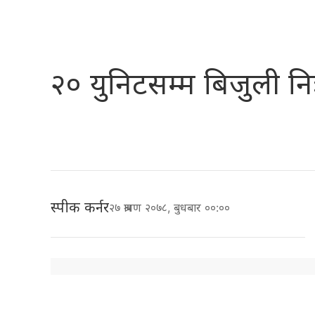
२० युनिटसम्म बिजुली निः
स्पीक कर्नर
२७ श्रावण २०७८, बुधबार ००:००