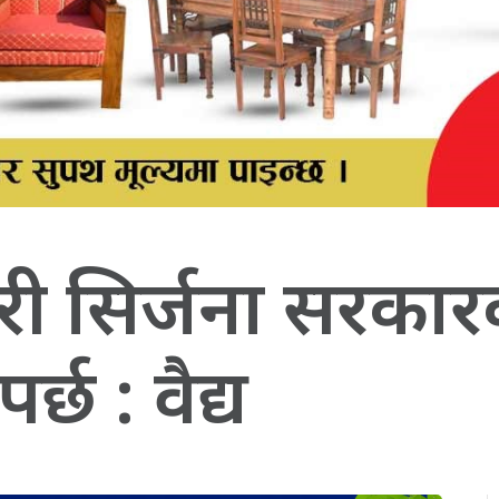
ारी सिर्जना सरका
र्छ : वैद्य