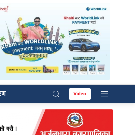
रण
Video