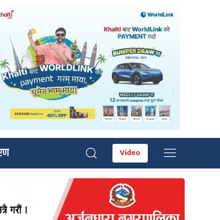
रण
Video