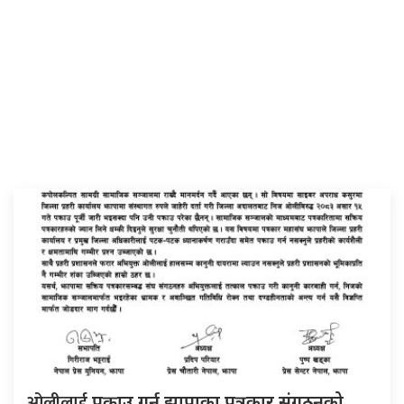
ओलीलाई
पक्राउ गर्न झापाका पत्रकार संगठनको