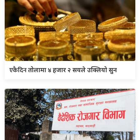
एकैदिन
तोलामा ४ हजार २ सयले उक्लियो सुन