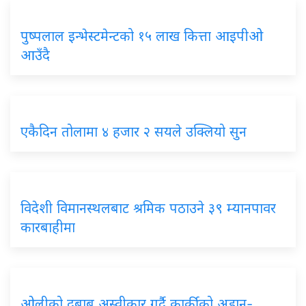
पुष्पलाल इन्भेस्टमेन्टको १५ लाख कित्ता आइपीओ
आउँदै
एकैदिन तोलामा ४ हजार २ सयले उक्लियो सुन
विदेशी विमानस्थलबाट श्रमिक पठाउने ३९ म्यानपावर
कारबाहीमा
ओलीको दबाब अस्वीकार गर्दै कार्कीको अडान-