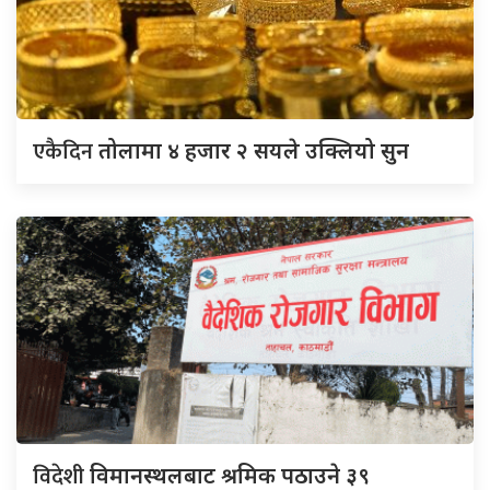
एकैदिन
तोलामा ४ हजार २ सयले उक्लियो सुन
विदेशी
विमानस्थलबाट श्रमिक पठाउने ३९