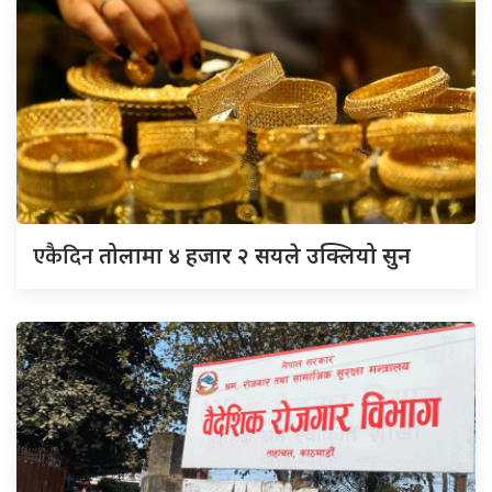
एकैदिन
तोलामा ४ हजार २ सयले उक्लियो सुन