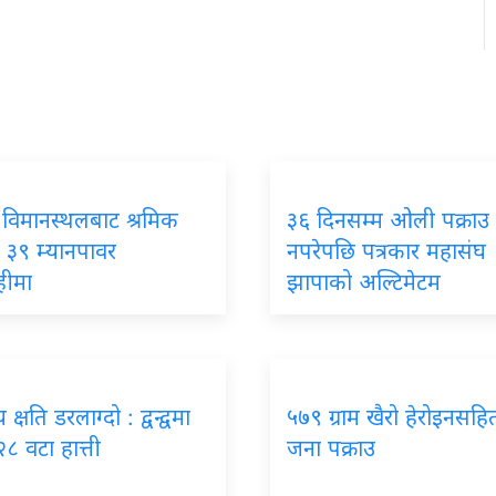
 विमानस्थलबाट श्रमिक
३६ दिनसम्म ओली पक्राउ
 ३९ म्यानपावर
नपरेपछि पत्रकार महासंघ
हीमा
झापाको अल्टिमेटम
क्षति डरलाग्दो : द्वन्द्वमा
५७९ ग्राम खैरो हेरोइनसहि
२८ वटा हात्ती
जना पक्राउ