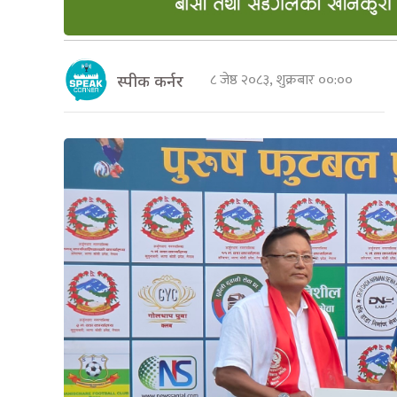
८ जेष्ठ २०८३, शुक्रबार ००:००
स्पीक कर्नर