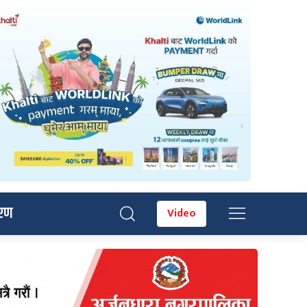
रण
Video