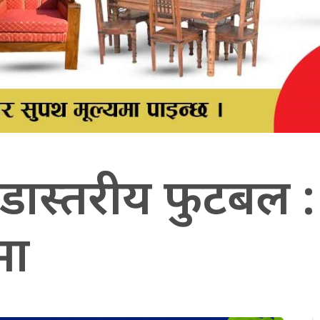
वडास्तरीय फुटबल :
मा