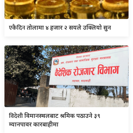
एकैदिन
तोलामा ४ हजार २ सयले उक्लियो सुन
विदेशी
विमानस्थलबाट श्रमिक पठाउने ३९
म्यानपावर कारबाहीमा