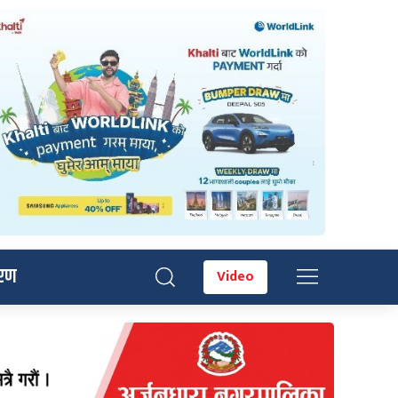
रण
Video