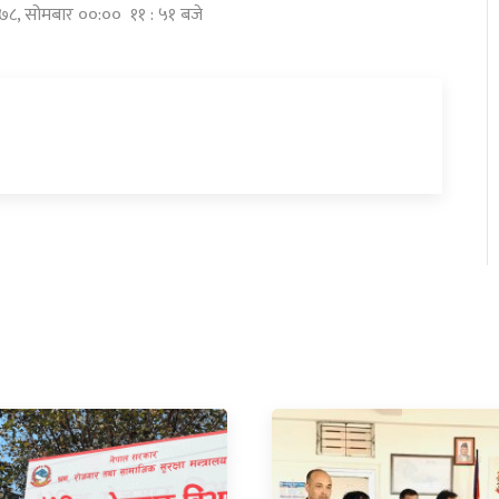
 २०७८, सोमबार ००:०० ११ : ५१ बजे