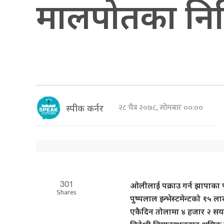
मालपोतका निमित
२८ चैत्र २०७८, सोमबार ००:००
स्पीक कर्नर
301
ओलीलाई पक्राउ गर्न झापाका प
Shares
पुष्पलाल इन्भेस्टमेन्टको १५
एकैदिन तोलामा ४ हजार २ सयल