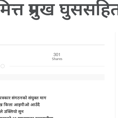
्त प्रमुख घुससहित
301
Shares
त्रकार संगठनको संयुक्त माग
 लाख कित्ता आइपीओ आउँदै
े उक्लियो सुन