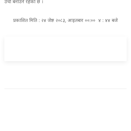
उचो बनाउने रहेको छ ।
प्रकाशित मिति : २४ जेष्ठ २०८३, आइतबार ००:०० ४ : ४४ बजे