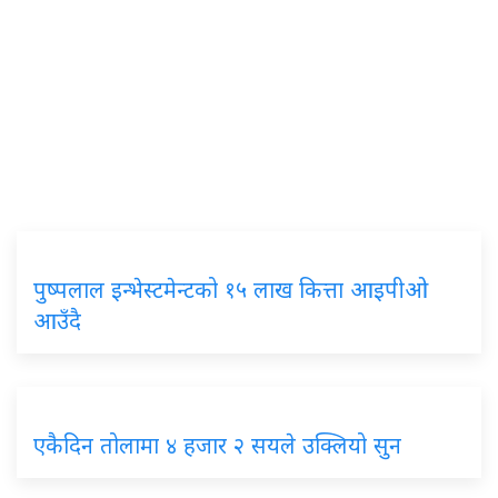
पुष्पलाल इन्भेस्टमेन्टको १५ लाख कित्ता आइपीओ
आउँदै
एकैदिन तोलामा ४ हजार २ सयले उक्लियो सुन