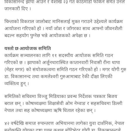
विकासानन्द झापा आउने र वैशाख २३ गते काठमाडौँ फर्किने समेत उनले
जानकारी दिए ।
चिन्ताको विकराल जालोबाट मानिसलाई मुक्त गराउने उद्देश्यले कार्यक्रम
आयोजना गरिएको हो । नयाँ जोश र जाँगरका साथ आफ्नो जीवनशैली
बदल्न सहयोग पुग्नेछ भन्ने आयोजकको अपेक्षा छ ।
यस्तो छ आयोजक समिति
कार्यक्रम सञ्चालनका लागि ११ सदस्यीय आयोजक समिति गठन
गरिएको छ । झापाको अर्जुनधारास्थित कप्तानवारी निवासी रीना थापा
(मेहर मगर) को संयोजकत्वमा समिति गठन गरिएको हो । मगर योगी गुरु
डा. विकासानन्द तथा कमलेश्वरी गुरुआमाबाट रेकी दीक्षा लिएकी
व्यक्तित्व हुन् ।
समितिको सचिवमा विञ्जु मिडियाका प्रवन्ध निर्देशक पत्रकार बिजय
बराल छन् । कोषाध्यक्षमा शिक्षासेवी ओम नेम्वाङ र सहसचिवमा डिल्ली
नेपाल तथा सह कोषाध्यक्षमा ऋषि धिताल रहेका छन् ।
४२ वर्षदेखि समाज रुपान्तरण अभियानमा लागेका युवा दार्शनिक, नेपाल
मनोक्रान्ति योगका द्रष्टा एवम कुशल मोटिभेटर योगी डा. विकासानन्दले