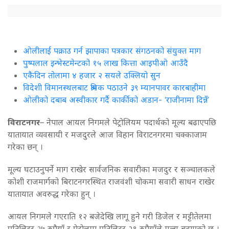
ओलीलाई पक्राउ गर्न झापाका पत्रकार संगठनको संयुक्त माग
पुष्पलाल इन्भेस्टमेन्टको १५ लाख कित्ता आइपीओ आउँदै
एकैदिन तोलामा ४ हजार २ सयले उक्लियो सुन
विदेशी विमानस्थलबाट श्रमिक पठाउने ३९ म्यानपावर कारबाहीमा
ओलीको दबाब अस्वीकार गर्दै कार्कीको अडान- ‘राजीनामा दिन्नँ’
विराटनगर
– नेपाल आयल निगमले पेट्रोलियम पदार्थको मूल्य बढाएपछि
यातायात व्यवसायी र मजदुरले आज विहान विराटनगरमा चक्काजाम
गरेका छन् ।
मूल्य घटाउनुपर्ने माग राखेर सार्वजनिक सवारीका मजदुर र सञ्चालकले
कोशी राजमार्गको बिराटनगरस्थित राजवंशी चोकमा सवारी साधन राखेर
यातायात अवरुद्ध गरेका हुन् ।
आयल निगमले गएराति १२ बजेदेखि लागू हुने गरी डिजेल र मट्टीतेलमा
प्रतिलिटर २७ रुपैयाँ र पेट्राेलमा प्रतिलिटर २१ रुपैयाँले मूल्य बढाएको छ ।