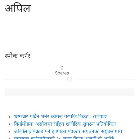
अपिल
स्पीक कर्नर
0
Shares
भ्रष्टाचार गर्दिन भनेर कागज गरेपछि टिकट : साम्पाङ
बिर्तामोडमा असोजमा राष्ट्रिय शारीरिक सुगठन प्रतियोगिता
ओलीलाई पक्राउ गर्न झापाका पत्रकार संगठनको संयुक्त माग
पुष्पलाल इन्भेस्टमेन्टको १५ लाख कित्ता आइपीओ आउँदै