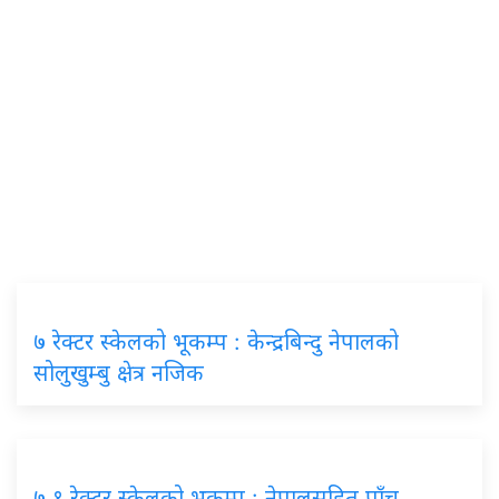
७ रेक्टर स्केलको भूकम्प : केन्द्रबिन्दु नेपालको
सोलुखुम्बु क्षेत्र नजिक
७.१ रेक्टर स्केलको भूकम्प : नेपालसहित पाँच