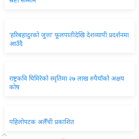
स्रष्टा सम्मान
‘हरिबहादुरको जुत्ता’ फूलपातीदेखि देशव्यापी प्रदर्शनमा
आउँदै
राष्ट्रकवि घिमिरेको स्मृतिमा २७ लाख रुपैयाँको अक्षय
कोष
पहिलोपटक अलैँची प्रकाशित