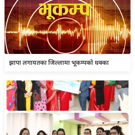
झापा लगायतका जिल्लामा भूकम्पको धक्का