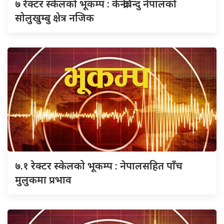
७ रेक्टर स्केलको भूकम्प : केन्द्रबिन्दु नेपालको
सोलुखुम्बु क्षेत्र नजिक
७.१ रेक्टर स्केलको भूकम्प : नेपालसहित पाँच
मुलुकमा प्रभाव