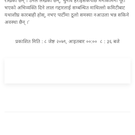
राखेका छन् । उनले लेखेका छन्, ‘चुनाव हराइसकेपछि मनोकामना पूरा
भएको अभिव्यक्ति दिने लाल गद्दारलाई सम्बन्धित माथिल्लो कमिटीबाट
यथाशीघ्र कारबाही होस्, नभए पार्टीमा ठूलो समस्या नआउला भन्न सकिने
अवस्था छैन् ।’
प्रकाशित मिति : ८ जेष्ठ २०७९, आइतबार ००:०० ८ : ३६ बजे