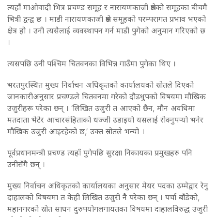
त्यहाँ माओवादी भित्र प्रचण्ड समूह र नारायणकाजी श्रेष्ठको समूहका बीचमै
भित्री द्वन्द्व छ । माडी नारायणकाजी श्रेष्ठ समूहको परम्परागत प्रभाव भएको
क्षेत्र हो । उनी त्यसैलाई व्यवस्थापन गर्न माडी पुगेको अनुमान गरिएको छ
।
त्यसपछि उनी पश्चिम चितवनका विभिन्न गाउँमा पुगेका थिए ।
भरतपुरस्थित मुख्य निर्वाचन अधिकृतको कार्यालयको स्रोतले दिएको
जानकारीअनुसार प्रचण्डले चितवनमा गरेको दौडधुपको विषयमा मौखिक
उजुरीहरू परेका छन् । ‘लिखित उजुरी त आएको छैन, मौन अवधिमा
मतदाता भेटेर आचारसंहिताको धज्जी उडाइयो यसलाई रोक्नुपर्‍यो भनेर
मौखिक उजुरी आइरहेको छ,’ उक्त स्रोतले भन्यो ।
पूर्वप्रधानमन्त्री प्रचण्ड त्यहाँ पुगेपछि सुरक्षा निकायका प्रमुखहरु पनि
उनीसँगै छन् ।
मुख्य निर्वाचन अधिकृतको कार्यालयका अनुसार मेयर पदका उम्मेद्वार रेनु
दाहालको विषयमा त केही लिखित उजुरी नै परेका छन् । पर्चा बाँडेको,
महानगरको स्रोत साधन दुरुपयोगलगायतका विषयमा दाहालविरुद्ध उजुरी