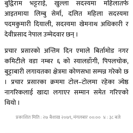
बुद्विराम भट्टराई, खुल्ला सदस्यमा महिलातर्फ
आइतमाया लिम्बु सेर्मा, दलित महिला सदस्यमा
पदमकुमारी दियाली, सदस्यमा खेमनाथ अधिकारी र
देवीप्रसाद नेपाल उम्मेदवार छन् ।
प्रचार प्रसारको अन्तिम दिन एमाले बिर्तामोड नगर
कमिटीले वडा नम्बर ६ को स्यालडाँगी, पिपलचोक,
बुट्टाबारी लगायतका क्षेत्रमा कोणसभा सम्पन्न गरेको छ
। प्रचार प्रसारका क्रममा टोल–टोलमा रहेका ज्येष्ठ
नागरिकलाई खादा लगाएर सम्मान समेत गरिएको
थियो ।
प्रकाशित मिति : २७ बैशाख २०७९, मंगलबार ००:०० ४ : ३८ बजे