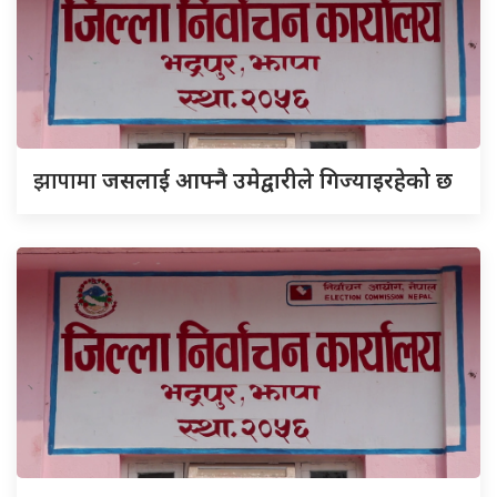
झापामा
जसलाई आफ्नै उमेद्वारीले गिज्याइरहेको छ