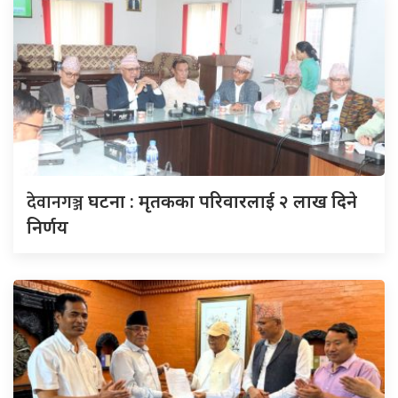
देवानगञ्ज
घटना : मृतकका परिवारलाई २ लाख दिने
निर्णय