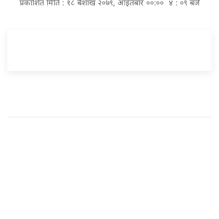
प्रकाशित मिति : १८ बैशाख २०७९, आइतबार ००:०० ४ : ०९ बजे