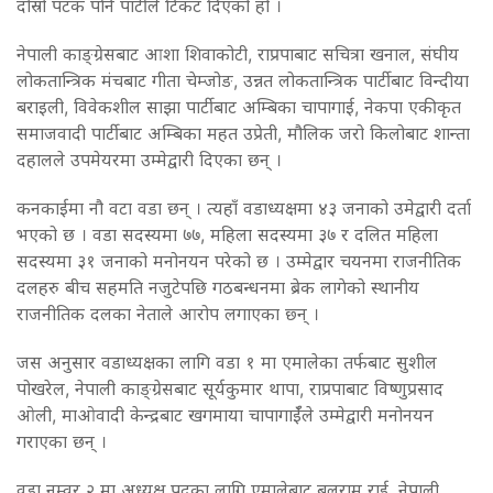
दोस्रो पटक पनि पार्टीले टिकट दिएको हो ।
नेपाली काङ्ग्रेसबाट आशा शिवाकोटी, राप्रपाबाट सचित्रा खनाल, संघीय
लोकतान्त्रिक मंचबाट गीता चेम्जोङ, उन्नत लोकतान्त्रिक पार्टीबाट विन्दीया
बराइली, विवेकशील साझा पार्टीबाट अम्बिका चापागाई, नेकपा एकीकृत
समाजवादी पार्टीबाट अम्बिका महत उप्रेती, मौलिक जरो किलोबाट शान्ता
दहालले उपमेयरमा उम्मेद्वारी दिएका छन् ।
कनकाईमा नौ वटा वडा छन् । त्यहाँ वडाध्यक्षमा ४३ जनाको उमेद्वारी दर्ता
भएको छ । वडा सदस्यमा ७७, महिला सदस्यमा ३७ र दलित महिला
सदस्यमा ३१ जनाको मनोनयन परेको छ । उम्मेद्वार चयनमा राजनीतिक
दलहरु बीच सहमति नजुटेपछि गठबन्धनमा ब्रेक लागेको स्थानीय
राजनीतिक दलका नेताले आरोप लगाएका छ्न् ।
जस अनुसार वडाध्यक्षका लागि वडा १ मा एमालेका तर्फबाट सुशील
पोखरेल, नेपाली काङ्ग्रेसबाट सूर्यकुमार थापा, राप्रपाबाट विष्णुप्रसाद
ओली, माओवादी केन्द्रबाट खगमाया चापागाईँले उम्मेद्वारी मनोनयन
गराएका छन् ।
वडा नम्वर २ मा अध्यक्ष पदका लागि एमालेबाट बलराम राई, नेपाली