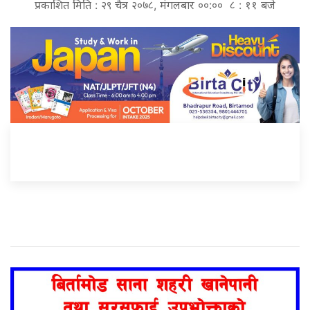
प्रकाशित मिति : २९ चैत्र २०७८, मंगलबार ००:०० ८ : ११ बजे