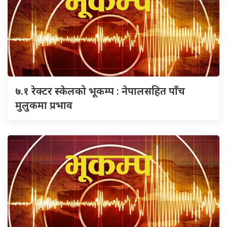
७.१ रेक्टर स्केलको भूकम्प : नेपालसहित पाँच
मुलुकमा प्रभाव