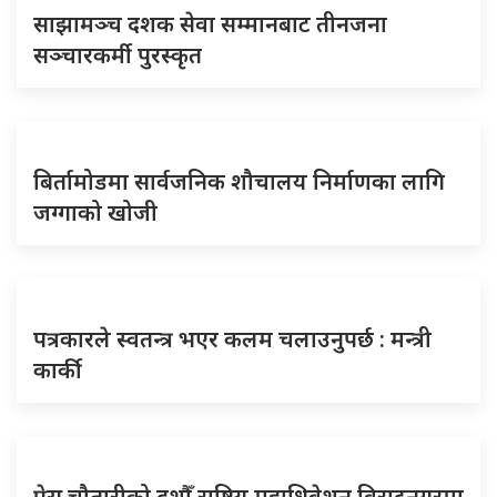
साझामञ्च दशक सेवा सम्मानबाट तीनजना
सञ्चारकर्मी पुरस्कृत
बिर्तामोडमा सार्वजनिक शौचालय निर्माणका लागि
जग्गाको खोजी
पत्रकारले स्वतन्त्र भएर कलम चलाउनुपर्छ : मन्त्री
कार्की
प्रेस चौतारीको दशौँ राष्ट्रिय महाधिवेशन विराटनगरमा