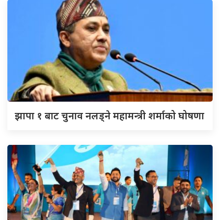
झापा १ बाट चुनाव नलड्ने महामन्त्री शर्माको घोषणा