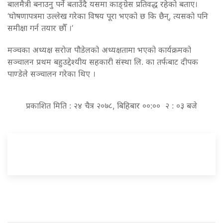
बालमैत्री बनाउनु पर्ने बताउँदै यसमा काङ्ग्रेस प्रतिवद्ध रहेको बताए।
‘घाेषणापत्रमा उल्लेख गरेका विषय पूरा भएको छ कि छैन्, त्यसकाे पनि
समीक्षा गर्न तयार छाैँ ।’
मञ्चका अध्यक्ष सराेज पौडेलको अध्यक्षतामा भएको कार्यक्रमको
सञ्चालन प्रथम बहुउद्देश्यीय सहकारी संस्था लि. का तर्फबाट दीपक
पाण्डेले सञ्चालन गरेका थिए ।
प्रकाशित मिति : २४ चैत्र २०७८, बिहिबार ००:०० २ : ०३ बजे