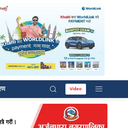
रण
Video