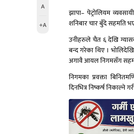
A
झापा– पेट्रोलियम व्यवस
शनिबार चार बुँदे सहमति भ
+A
उनीहरुले चैत ६ देखि ग्या
बन्द गरेका थिए । भोलिदेखि प
अगावै आयल निगमसँग सहम
निगमका प्रवक्ता बिनितमण
दिनभित्र निष्कर्ष निकाल्न