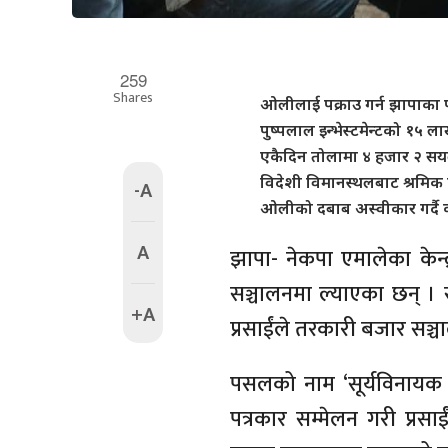
259
Shares
ओलीलाई पक्राउ गर्न झापाका प
पुष्पलाल इन्भेस्टमेन्टको १५
एकैदिन तोलामा ४ हजार २ सयल
विदेशी विमानस्थलबाट श्रमिक 
-A
ओलीको दबाब अस्वीकार गर्दै का
A
झापा- नेकपा एमालेका केन्द्
सञ्चालनमा ल्याएका छन् ।
+A
प्रसाईंले तरकारी बजार सञ्च
पसलको नाम ‘सूर्यविनायक
पत्रकार सम्मेलन गरी प्रसा