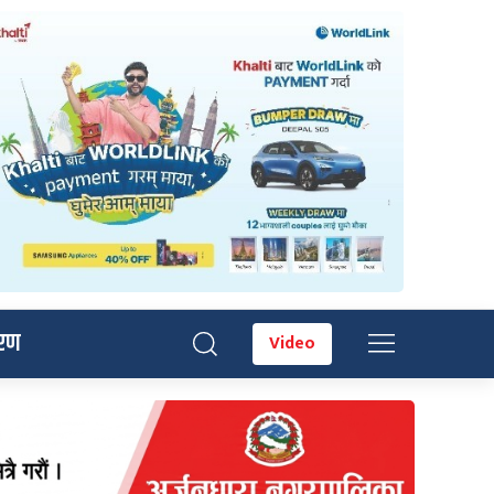
रण
Video