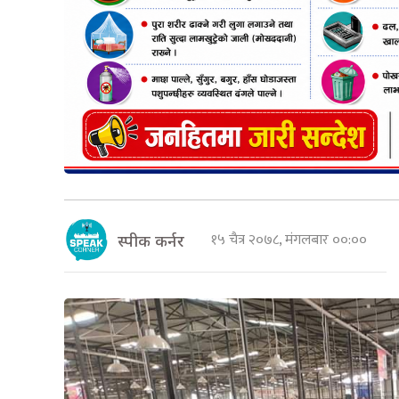
१५ चैत्र २०७८, मंगलबार ००:००
स्पीक कर्नर