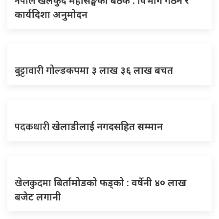
नेपाल
खेलकुद महासङ्घको बैठक : विभाग गठन र
कार्यदिशा अनुमोदन
बुट्टावारी
गोल्डकपमा ३ लाख ३६ लाख बचत
पदकधारी
खेलाडीलाई नगदसहित सम्मान
खेलकुदमा
बिर्तामोडको फड्को : वर्षेनी ४० लाख
बजेट लगानी