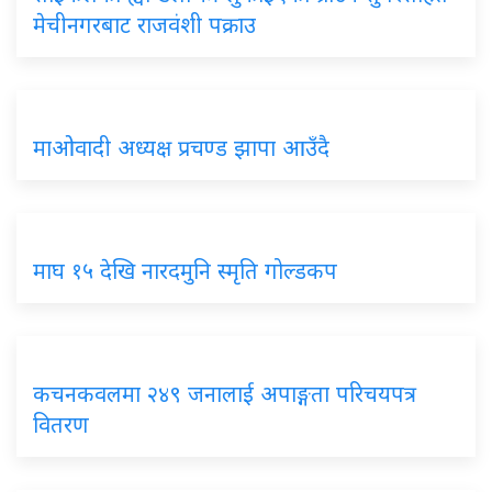
मेचीनगरबाट राजवंशी पक्राउ
माओवादी अध्यक्ष प्रचण्ड झापा आउँदै
माघ १५ देखि नारदमुनि स्मृति गोल्डकप
कचनकवलमा २४९ जनालाई अपाङ्गता परिचयपत्र
वितरण