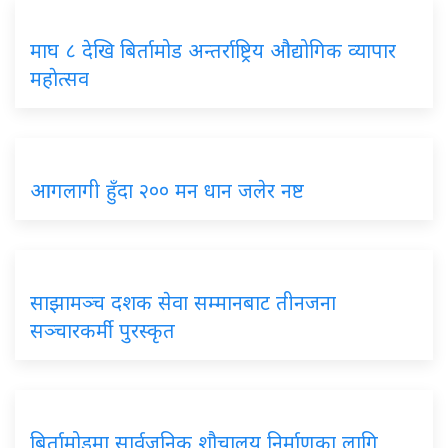
माघ ८ देखि बिर्तामोड अन्तर्राष्ट्रिय औद्योगिक व्यापार
महाेत्सव
आगलागी हुँदा २०० मन धान जलेर नष्ट
साझामञ्च दशक सेवा सम्मानबाट तीनजना
सञ्चारकर्मी पुरस्कृत
बिर्तामोडमा सार्वजनिक शौचालय निर्माणका लागि