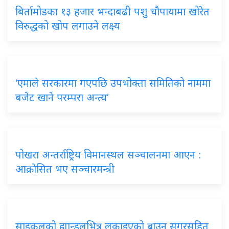
बिर्तामोडका १३ हजार भन्दाबढी पशु चौपायामा खोरेत
विरुद्धको खोप लगाउने लक्ष्य
‘एमाले सरकारमा गएपछि उपभोक्ता समितिको नाममा
बजेट खाने परम्परा अन्त्य’
पोखरा अन्तर्राष्ट्रिय विमानस्थल सञ्चालनमा आएन :
आक्राेसित भए सञ्चारमन्त्री
साइकलको ह्यान्डलभित्र लुकाइएको ब्राउन सुगरसहित