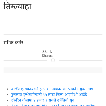
तिम्ल्याहा
स्पीक कर्नर
33.1k
Shares
ओलीलाई पक्राउ गर्न झापाका पत्रकार संगठनको संयुक्त माग
पुष्पलाल इन्भेस्टमेन्टको १५ लाख कित्ता आइपीओ आउँदै
एकैदिन तोलामा ४ हजार २ सयले उक्लियो सुन
विदेशी विमानस्थलबाट श्रमिक पठाउने ३९ म्यानपावर कारबाहीमा