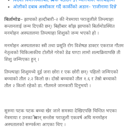
ओलीको दबाब अस्वीकार गर्दै कार्कीको अडान- ‘राजीनामा दिन्नँ’
बिर्तामोड
– झापाको हल्दीबारी-२ की नेत्रमाया पराजुलीले तिम्ल्याहा
सन्तानलाई जन्म दिएकी छन्। बिहीबार साँझ झापाको बिर्तामोडस्थित
मनमाेहन अस्पतालमा तिम्ल्याहा शिशुको जन्म भएको हो ।
मनमाेहन अस्पतालका स्त्री तथा प्रसूति रोग विशेषज्ञ डाक्टर एकराज गौतम
नेतृत्वको चिकित्सकीय टोलीले गरेको डेढ घण्टा लामो शल्यक्रियापछि ती
शिशु जन्मिएका हुन् ।
तिम्ल्याहा शिशुमध्ये दुई जना छोरा र एक छोरी छन्। पहिलो जन्मिएको
बच्चाको तौल २.२ किलाे छ। दोस्रो बच्चाको तौल १.६ र तेस्रो बच्चाको
तौल २ किलो रहेको डा. गौतमले जानकारी दिनुभयो ।
सुरुमा पटक पटक बच्चा खेर जाने समस्या देखिएपछि चिन्तित भएका
नेत्रमाया र उनका श्रीमान् सन्तोस पराजुली एकवर्ष अघि मनमोहन
अस्पतालको सम्पर्कमा आएका थिए ।