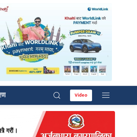
रण
Video