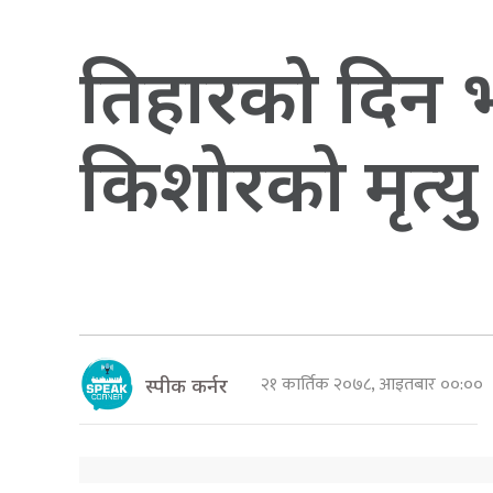
तिहारको दिन भए
किशोरको मृत्यु
२१ कार्तिक २०७८, आइतबार ००:००
स्पीक कर्नर