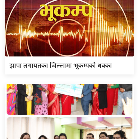
झापा लगायतका जिल्लामा भूकम्पको धक्का