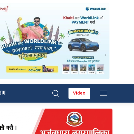
रण
Video