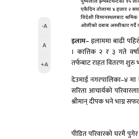
पुष्पलाल इन्भेस्टमेन्टको १५
एकैदिन तोलामा ४ हजार २ सयल
विदेशी विमानस्थलबाट श्रमिक 
-A
ओलीको दबाब अस्वीकार गर्दै का
इलाम–
इलाममा बाढी पहिर
A
। कात्तिक २ र ३ गते वर
तर्फबाट राहत वितरण शुरु 
+A
देउमाई नगरपालिका–४ मा लु
सरिता आचार्यको परिवारल
श्रीमान् दीपक भने भाग्न 
पीडित परिवारको घरमै पुगेर