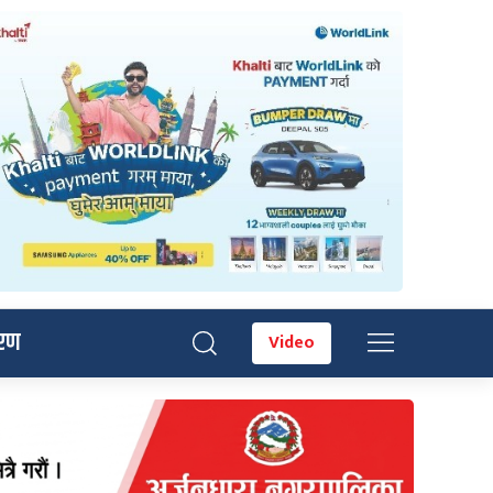
रण
Video