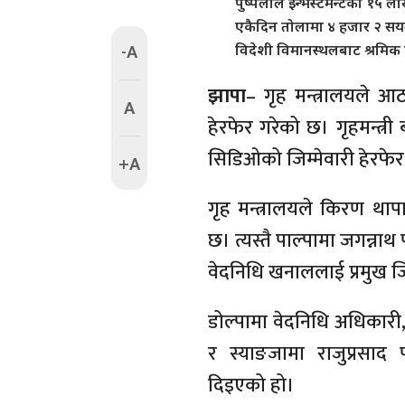
पुष्पलाल इन्भेस्टमेन्टको १५
एकैदिन तोलामा ४ हजार २ सयल
-A
विदेशी विमानस्थलबाट श्रमिक 
झापा
– गृह मन्त्रालयले आ
A
हेरफेर गरेको छ। गृहमन्त्र
सिडिओको जिम्मेवारी हेरफेर
+A
गृह मन्त्रालयले किरण था
छ। त्यस्तै पाल्पामा जगन्नाथ 
वेदनिधि खनाललाई प्रमुख ज
डोल्पामा वेदनिधि अधिकारी, 
र स्याङजामा राजुप्रसाद 
दिइएको हो।