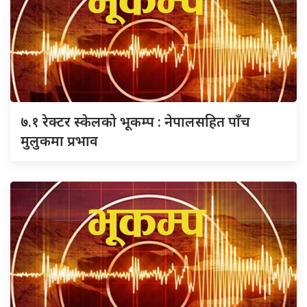
७.१ रेक्टर स्केलको भूकम्प : नेपालसहित पाँच
मुलुकमा प्रभाव