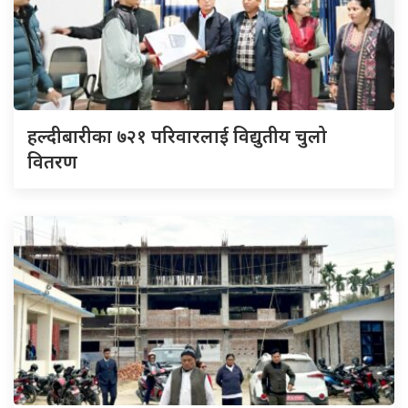
हल्दीबारीका ७२१ परिवारलाई विद्युतीय चुलो
वितरण