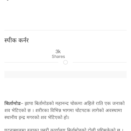
स्पीक कर्नर
3k
Shares
बिर्तामोड
– झापा बिर्तामोडकाे महानन्द चाेकमा अहिले राति एक जनाको
शव भेटिएको छ । शरीरका विभिन्न भागमा चोटपटक लागेको अवस्थामा
स्थानीय इन्द्र मगरकाे शव भेटिएको हाे।
घटनास्थलमा इलाका प्रहरी कार्यालय बिर्तामोडको टोली पुगिसकेको छ ‌‌।