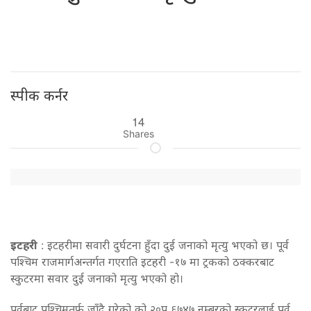
स्पीक कर्नर
14
Shares
इटहरी
: इटहरीमा सवारी दुर्घटना हुँदा दुई जनाको मृत्यु भएको छ। पूर्व
पश्चिम राजमार्गअन्तर्गत गएराति इटहरी -१७ मा ट्रकको ठक्करबाट
स्कुटरमा सवार दुई जनाको मृत्यु भएको हो।
पूर्वबाट पश्चिमतर्फ जाँदै गरेको को २०प ६७४७ नम्बरको स्कुटरलाई पूर्व