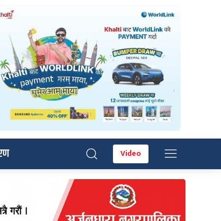
रण
Video