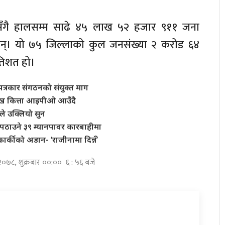
रेसँगै हालसम्म साढे ४५ लाख ५२ हजार ९११ जना
्। यो ७५ जिल्लाको कुल जनसंख्या २ करोड ६४
तिशत हो।
त्रकार संगठनको संयुक्त माग
 लाख कित्ता आइपीओ आउँदै
े उक्लियो सुन
पठाउने ३९ म्यानपावर कारबाहीमा
र्कीको अडान- ‘राजीनामा दिन्नँ’
 २०७८, शुक्रबार ००:०० ६ : ५६ बजे