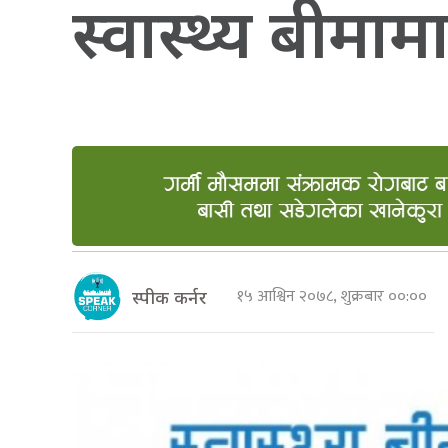
स्वास्थ्य बीम
१५ आश्विन २०७८, शुक्रबार ००:००
स्पीक कर्नर