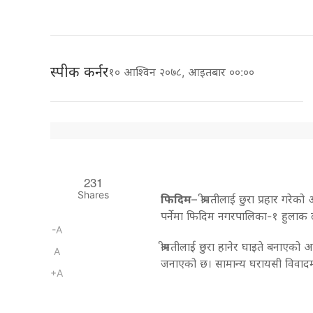
स्पीक कर्नर
१० आश्विन २०७८, आइतबार ००:००
231
Shares
फिदिम
– श्रीमतीलाई छुरा प्रहार गरे
पर्नेमा फिदिम नगरपालिका-१ हुलाक ला
-A
श्रीमतीलाई छुरा हानेर घाइते बनाएको
A
जनाएको छ। सामान्य घरायसी विवादमा रा
+A