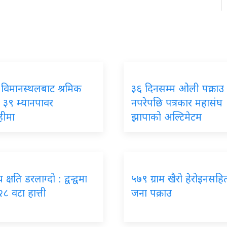
 विमानस्थलबाट श्रमिक
३६ दिनसम्म ओली पक्राउ
 ३९ म्यानपावर
नपरेपछि पत्रकार महासंघ
हीमा
झापाको अल्टिमेटम
क्षति डरलाग्दो : द्वन्द्वमा
५७९ ग्राम खैरो हेरोइनसहि
२८ वटा हात्ती
जना पक्राउ