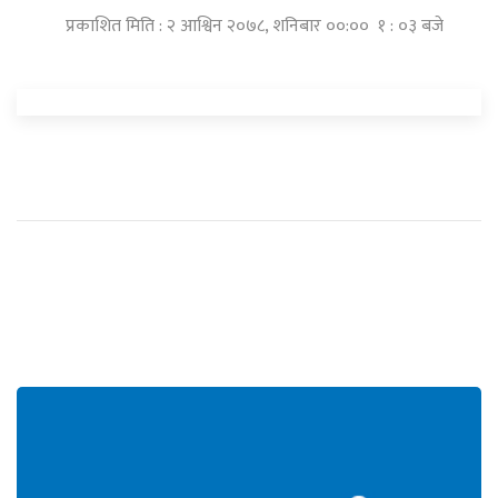
प्रकाशित मिति : २ आश्विन २०७८, शनिबार ००:०० १ : ०३ बजे