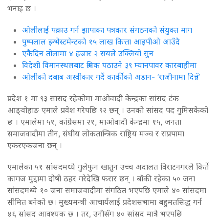
भनाइ छ ।
ओलीलाई पक्राउ गर्न झापाका पत्रकार संगठनको संयुक्त माग
पुष्पलाल इन्भेस्टमेन्टको १५ लाख कित्ता आइपीओ आउँदै
एकैदिन तोलामा ४ हजार २ सयले उक्लियो सुन
विदेशी विमानस्थलबाट श्रमिक पठाउने ३९ म्यानपावर कारबाहीमा
ओलीको दबाब अस्वीकार गर्दै कार्कीको अडान- ‘राजीनामा दिन्नँ’
प्रदेश १ मा ९३ सांसद रहेकोमा माओवादी केन्द्रका सांसद टंक
आङ्वोहाङ एमाले प्रवेश गरेपछि ९२ छन् । उनको सांसद पद गुमिसकेको
छ । एमालेमा ५१, कांग्रेसमा २१, माओवादी केन्द्रमा १५, जनता
समाजवादीमा तीन, संघीय लोकतान्त्रिक राष्ट्रिय मञ्च र राप्रपामा
एकरएकजना छन् ।
एमालेका ५१ सांसदमध्ये गुलेफुन खातुन उच्च अदालत विराटनगरले किर्ते
कागज मुद्दामा दोषी ठहर गरेदेखि फरार छन् । बाँकी रहेका ५० जना
सांसदमध्ये १० जना समाजवादीमा संगठित भएपछि एमाले ४० सांसदमा
सीमित बनेको छ। मुख्यमन्त्री आचार्यलाई प्रदेशसभामा बहुमतसिद्ध गर्न
४६ सांसद आवश्यक छ । तर, उनीसँग ४० सांसद मात्रै भएपछि