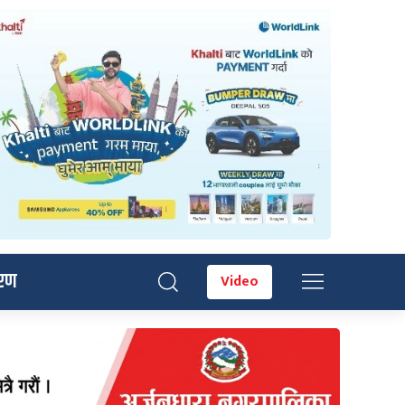
रण
Video