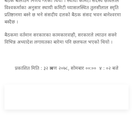
बैठक बोलाउने निर्णय गरेको थियो । स्थायी कमिटी सदस्य छविलाल
विश्वकर्माका अनुसार स्थायी कमिटी च्यासलस्थित तुलसीलाल स्मृति
प्रतिष्ठानमा बस्ने छ भने संसदीय दलको बैठक संसद भवन बानेश्वरमा
बस्दैछ ।
बैठकमा वर्तमान सरकारका कामकारवाही, सरकारले ल्याउन सक्ने
विभिन्न अध्यादेश लगायतका बारेमा पनि छलफल भएको थियो ।
प्रकाशित मिति : ३२ श्रावण २०७८, सोमबार ००:०० ४ : ०२ बजे