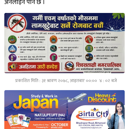
अनलाइन पनि छ ।
प्रकाशित मिति : ३१ श्रावण २०७८, आइतबार ००:०० ४ : ०२ बजे