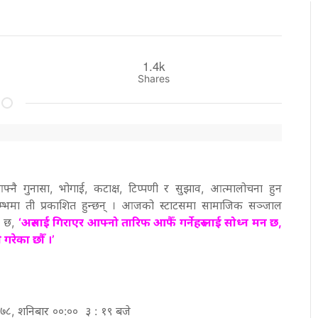
1.4k
Shares
्नै गुनासा, भोगाई, कटाक्ष, टिप्पणी र सुझाव, आत्मालोचना हुन
्तम्भमा ती प्रकाशित हुन्छन् । आजको स्टाटसमा सामाजिक सञ्जाल
तो छ,
‘अरुलाई गिराएर आफ्नो तारिफ आफैँ गर्नेहरु लाई सोध्न मन छ,
 गरेका छौँ ।’
 २०७८, शनिबार ००:०० ३ : १९ बजे