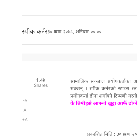
स्पीक कर्नर
३० श्रावण २०७८, शनिबार ००:००
1.4k
सामाजिक सञ्जाल प्रयोगकर्ताका आफ
Shares
सक्छन् । स्पीक कर्नरको स्टाटस स
प्रयोगकर्ता डीना शर्माको टिप्पणी यस्
-A
के तिमीहरुले आफ्नो खुट्टा आफैँ ढोग्ने
A
+A
प्रकाशित मिति : ३० श्रावण