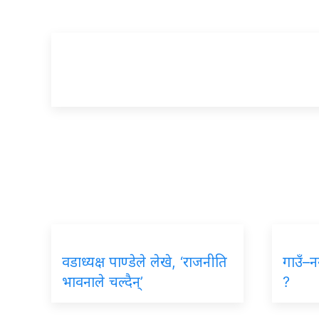
वडाध्यक्ष पाण्डेले लेखे, ‘राजनीति
गाउँ–न
भावनाले चल्दैन्’
?