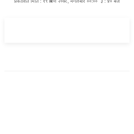
प्रकाशित मिति : १९ श्रावण २०७८, मंगलबार ००:०० ३ : ४० बजे