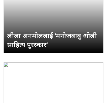
लीला अनमोललाई ‘मनोजबाबु ओली
साहित्य पुरस्कार’