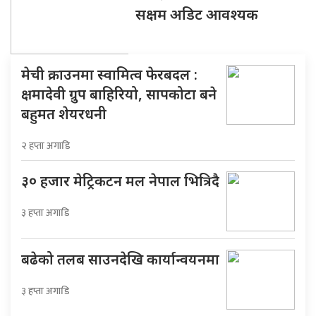
सक्षम अडिट आवश्यक
मेची क्राउनमा स्वामित्व फेरबदल :
क्षमादेवी ग्रुप बाहिरियो, सापकोटा बने
बहुमत शेयरधनी
२ हप्ता अगाडि
३० हजार मेट्रिकटन मल नेपाल भित्रिदै
३ हप्ता अगाडि
बढेको तलब साउनदेखि कार्यान्वयनमा
३ हप्ता अगाडि