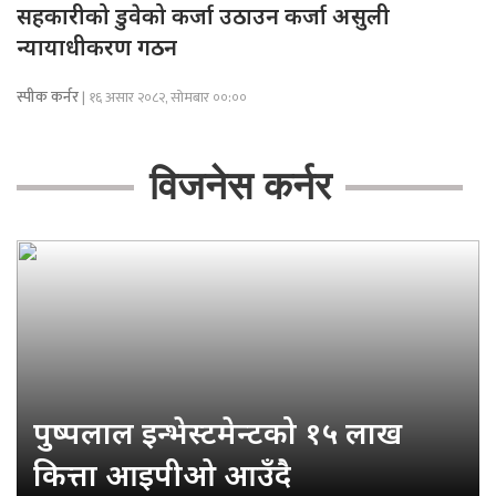
सहकारीको डुवेको कर्जा उठाउन कर्जा असुली
न्यायाधीकरण गठन
स्पीक कर्नर
| १६ असार २०८२, सोमबार ००:००
विजनेस कर्नर
पुष्पलाल इन्भेस्टमेन्टको १५ लाख
कित्ता आइपीओ आउँदै