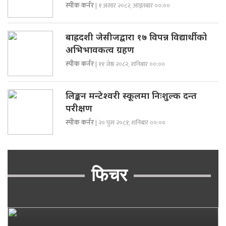
स्पीक कर्नर
| १ असार २०८२, आइतबार ००:००
बाह्रदशी जेसीजद्वारा १७ विपन्न विद्यार्थीको
अभिभावकत्व ग्रहण
स्पीक कर्नर
| ११ जेष्ठ २०८२, शनिबार ००:००
लिङ्कन मन्टेश्वरी स्कूलमा निःशुल्क दन्त
परीक्षण
स्पीक कर्नर
| २० पुस २०८१, शनिबार ००:००
फिचर